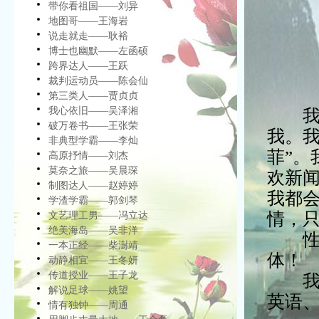
带你看祖国——刘异
地图哥——王海岩
说走就走——耿裕
博士也幽默——左函硕
跨界达人——王跃
裁判运动员——陈会仙
第三类人——贾贞贞
我心依旧——吴泽湘
我喜
破万卷书——王张荣
我。
非典型学霸——李灿
菲”
高原抒情——刘杰
莫奈之旅——吴晨琛
欢新
制图达人——赵婷婷
我都
学渣学霸——郭剑琴
情，
文艺理工男——冯立达
绝美海岛——吴非洋
性格
一本正经——柴澍靖
体！
动静相宜——王冬妍
传道授业——王子龙
我兴
解说足球——姚望
英语
情有独钟——周通