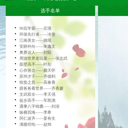
选手名单
90后学霸——庄璜
环保先行者——冷斐
江南美女——姚瑶
安静外向——朱逸文
奥赛达人——刘聪
周游世界老玩童——张志武
面壁高手——叶彤
心存善念——颜天怀
苏州才子——齐德利
惊蛰之意——高春香
跟爸爸看世界——齐香媛
文武双全——李天强
徒步高手——车凯渤
遇事八字锦囊——刘澍
纵横四海——李希
冈仁波齐——姜有生
满腹经纶——赵炜