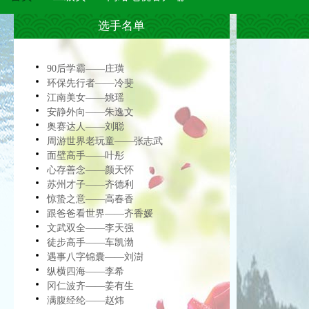
选手名单
90后学霸——庄璜
环保先行者——冷斐
江南美女——姚瑶
安静外向——朱逸文
奥赛达人——刘聪
周游世界老玩童——张志武
面壁高手——叶彤
心存善念——颜天怀
苏州才子——齐德利
惊蛰之意——高春香
跟爸爸看世界——齐香媛
文武双全——李天强
徒步高手——车凯渤
遇事八字锦囊——刘澍
纵横四海——李希
冈仁波齐——姜有生
满腹经纶——赵炜