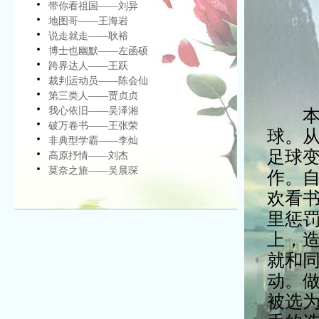
带你看祖国——刘异
地图哥——王海岩
说走就走——耿裕
博士也幽默——左函硕
跨界达人——王跃
裁判运动员——陈会仙
第三类人——贾贞贞
我心依旧——吴泽湘
本人
破万卷书——王张荣
球。从
非典型学霸——李灿
足球
高原抒情——刘杰
莫奈之旅——吴晨琛
作。
欢看书
里惩
上，造
就和
动。做
被选