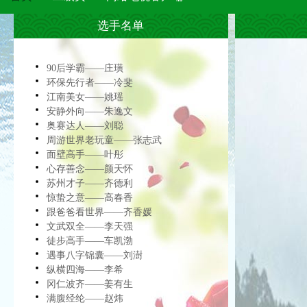
选手名单
90后学霸——庄璜
环保先行者——冷斐
江南美女——姚瑶
安静外向——朱逸文
奥赛达人——刘聪
周游世界老玩童——张志武
面壁高手——叶彤
心存善念——颜天怀
苏州才子——齐德利
惊蛰之意——高春香
跟爸爸看世界——齐香媛
文武双全——李天强
徒步高手——车凯渤
遇事八字锦囊——刘澍
纵横四海——李希
冈仁波齐——姜有生
满腹经纶——赵炜