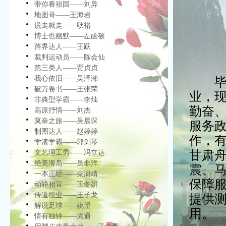
带你看祖国——刘异
地图哥——王海岩
说走就走——耿裕
博士也幽默——左函硕
跨界达人——王跃
裁判运动员——陈会仙
第三类人——贾贞贞
我心依旧——吴泽湘
毕业
破万卷书——王张荣
业，
非典型学霸——李灿
勤奋
高原抒情——刘杰
莫奈之旅——吴晨琛
服务
制图达人——赵婷婷
作，
学渣学霸——郭剑琴
甘肃
文艺理工男——冯立达
绝美海岛——吴非洋
震、
一本正经——柴澍靖
保障
动静相宜——王冬妍
传道授业——王子龙
提供
解说足球——姚望
用。
情有独钟——周通