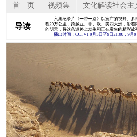
首 页
视频集
文化解读社会主
六集纪录片《一带一路》以宽广的视野、多维度
导读
程20万公里，跨越亚、非、欧、美四大洲，沿
的明天，将这条道路上发生和正在发生的精彩故
播出时间：CCTV1 9月5日至9日21:00，9月