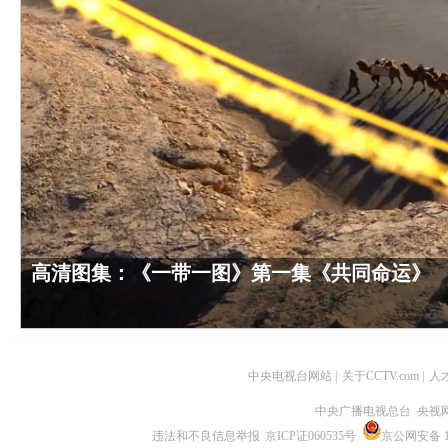
高清图集：《一带一图》第一集《共同命运》
中央电视台网站
|
关于CCTV.com
|
人
中央广播电视总台 央视
违法和不良信息举报
京ICP证060535号
京公网安备 11