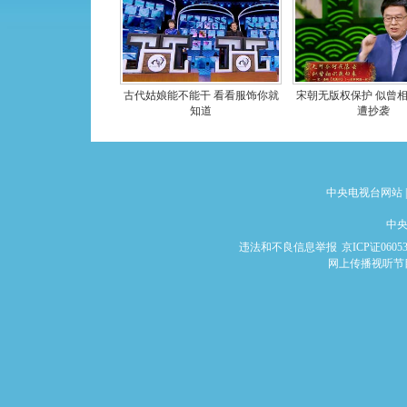
古代姑娘能不能干 看看服饰你就
宋朝无版权保护 似曾
知道
遭抄袭
中央电视台网站
|
中央
违法和不良信息举报
京ICP证0605
网上传播视听节目