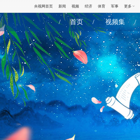
央视网首页
新闻
视频
经济
体育
军事
更多
/
首页
/
视频集
/