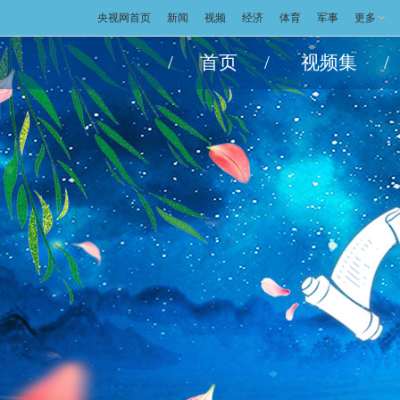
央视网首页
新闻
视频
经济
体育
军事
更多
/
首页
/
视频集
/