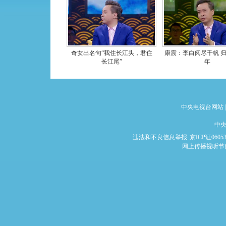
奇女出名句“我住长江头，君住
康震：李白阅尽千帆 
长江尾”
年
中央电视台网站
|
中央
违法和不良信息举报
京ICP证0605
网上传播视听节目