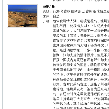
秘境之旅
行游|考古探秘|奇趣|历史揭秘|未解之
类型：
自然
来源：
包含秘境情人湖，秘境菊花岛，秘境
介绍：
精彩节目！秘境情人湖：上世纪八十
素湖的地方，人们发现了一些很奇怪
安装的工业管道，鬼斧神工，非常令
谁安装了这些管道？记者在前往探访
素湖因何被称为情人湖？秘境寻虎：
物。经过动物学家二十多年来的不懈
拍到一张印支虎的活体照片，但是不
怀疑中国境内究竟还有没有野生印支
传来发现印支虎的消息，动物学家出
于云南省临沧市境内，由于横断山脉
的秘境，这里是古时连接外界的通道
种商品都会呈现在街道的两旁，每隔
赶集。古时的茶马古道，连接了川滇
度等地。秘境菊花岛：被誉为辽东湾
岛。在辽金时代这里就是远近闻名的
这里主持修建了大龙宫寺，成为朝圣
的宁远之战，其主战场在宁远城，分
之役便是明朝与后金的一次剧烈的军