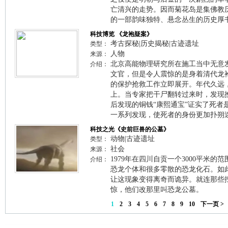
亡清兴的走势。因而菊花岛是集佛教
的一部韵味独特、悬念丛生的历史厚
科技博览 《龙袍疑案》
考古探秘|历史揭秘|古迹遗址
类型：
人物
来源：
北京高能物理研究所在施工当中无意
介绍：
文官，但是令人震惊的是身着清代龙
的保护抢救工作立即展开。年代久远
上。当专家把干尸翻转过来时，发现
后发现的铜钱“康熙通宝”证实了死者
一系列发现，使死者的身份更加扑朔迷
科技之光《史前巨兽的公墓》
动物|古迹遗址
类型：
社会
来源：
1979年在四川自贡一个3000平米的
介绍：
恐龙个体和很多零散的恐龙化石。如
让这现象变得离奇而诡异。就连那些
惊，他们改那里叫恐龙公墓。
1
2
3
4
5
6
7
8
9
10
下一页 >