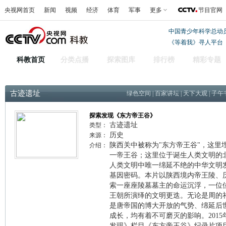
央视网首页
新闻
视频
经济
体育
军事
更多
节目官网
中国青少年科学总动
《等着我》寻人平台
科教首页
分类点播
探索图库
排行榜
精彩专题
古迹遗址
绿色空间
|
百家讲坛
|
天下大观
|
子午
探索发现《东方帝王谷》
古迹遗址
类型：
历史
来源：
陕西关中被称为"东方帝王谷"，这里
介绍：
一帝王谷；这里位于诞生人类文明的北
人类文明中唯一绵延不绝的中华文明
基因密码。本片以陕西境内帝王陵、
索一座座陵墓墓主的命运沉浮，一位
王朝所演绎的文明更迭。无论是周的
是唐帝国的博大开放的气势、绵延后
成长，均有着不可磨灭的影响。201
发现》栏目《东方帝王谷》纪录片项目