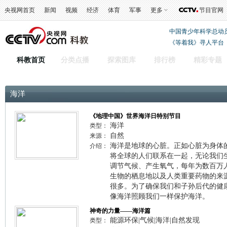
央视网首页
新闻
视频
经济
体育
军事
更多
节目官网
中国青少年科学总动
《等着我》寻人平台
科教首页
分类点播
探索图库
排行榜
精彩专题
海洋
《地理中国》世界海洋日特别节目
海洋
类型：
自然
来源：
海洋是地球的心脏。正如心脏为身体
介绍：
将全球的人们联系在一起，无论我们
调节气候、产生氧气，每年为数百万
生物的栖息地以及人类重要药物的来
很多。为了确保我们和子孙后代的健
像海洋照顾我们一样保护海洋。
神奇的力量——海洋篇
能源环保|气候|海洋|自然发现
类型：