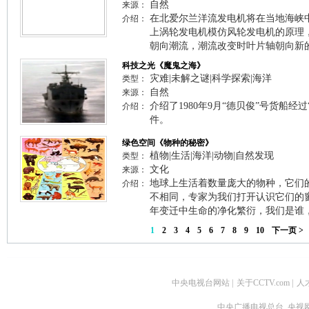
自然
来源：
在北爱尔兰洋流发电机将在当地海峡
介绍：
上涡轮发电机模仿风轮发电机的原理
朝向潮流，潮流改变时叶片轴朝向新
科技之光《魔鬼之海》
灾难|未解之谜|科学探索|海洋
类型：
自然
来源：
介绍了1980年9月“德贝俊”号货船经
介绍：
件。
绿色空间《物种的秘密》
植物|生活|海洋|动物|自然发现
类型：
文化
来源：
地球上生活着数量庞大的物种，它们
介绍：
不相同，专家为我们打开认识它们的
年变迁中生命的净化繁衍，我们是谁
1
2
3
4
5
6
7
8
9
10
下一页 >
中央电视台网站
|
关于CCTV.com
|
人
中央广播电视总台 央视