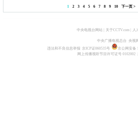
1
2
3
4
5
6
7
8
9
10
下一页 >
中央电视台网站
|
关于CCTV.com
|
人
中央广播电视总台 央视
违法和不良信息举报
京ICP证060535号
京公网安备 11
网上传播视听节目许可证号 0102002