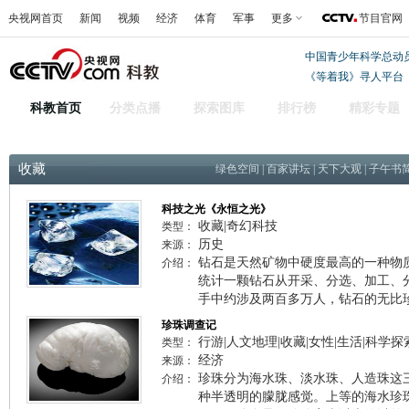
央视网首页
新闻
视频
经济
体育
军事
更多
节目官网
中国青少年科学总动
《等着我》寻人平台
科教首页
分类点播
探索图库
排行榜
精彩专题
收藏
绿色空间
|
百家讲坛
|
天下大观
|
子午书
科技之光《永恒之光》
收藏|奇幻科技
类型：
历史
来源：
钻石是天然矿物中硬度最高的一种物
介绍：
统计一颗钻石从开采、分选、加工、
手中约涉及两百多万人，钻石的无比
珍珠调查记
行游|人文地理|收藏|女性|生活|科学探
类型：
经济
来源：
珍珠分为海水珠、淡水珠、人造珠这
介绍：
种半透明的朦胧感觉。上等的海水珍