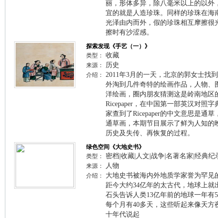
丽，形体多异，除八毫米以上的以外
宜的就是人造珍珠。同样的珍珠在海
光泽由内而外，假的珍珠相互摩擦很
擦时有沙涩感。
探索发现《手艺（一）》
收藏
类型：
历史
来源：
2011年3月的一天，北京的郭女士
介绍：
外淘到几件奇特的绘画作品，人物、
洋绘画，圈内朋友猜测这是岭南地区
Ricepaper，在中国第一部英汉对
家查到了Ricepaper的中文意思是
通草画，本期节目展示了鲜为人知的
历史及失传、再恢复的过程。
绿色空间《大地史书》
密档|收藏|人文|战争|名著名家|经典纪
类型：
人物
来源：
大地史书被海内外地质学家誉为罕见
介绍：
距今大约34亿年的太古代，地球上就
石头告诉人类13亿年前的地球一年有50
每个月有40多天，这些听起来像天方
十年代说起