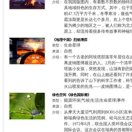
在我国版图内，有着数不胜数的独特
介绍：
具地域特色的生存方式。其中，位于
积47.3万平方千米，冬季寒冷，最
霜冻期更是长达七个多月。在上个世纪
最为稀少的地区之一，被人们称为北
原上，却流传着很多传奇故事和神秘
《地理中国》烈焰博弈
生命星球
类型：
自然
来源：
有一个古老的阿埃塔部落常年居住在
介绍：
离皮纳图博最近的人。2月的一个清
塔族小女孩，突然发现，山顶有剧烈
顶升腾。同时，在山上她还看到了许
看到的告诉了山下的科学工作者，科
火山喷发的先兆——皮纳图博山，是
绿色空间《绿色国际潮》
能源环保|气候|生活|生命星球|事件
类型：
自然
来源：
从摩天大厦沼气利用到BO01小区清
介绍：
称瑞典绿色生活的范例。哈马比生态
作。1972年6月，联合国人类环境
国际会议。这次会议在瑞典的首都斯