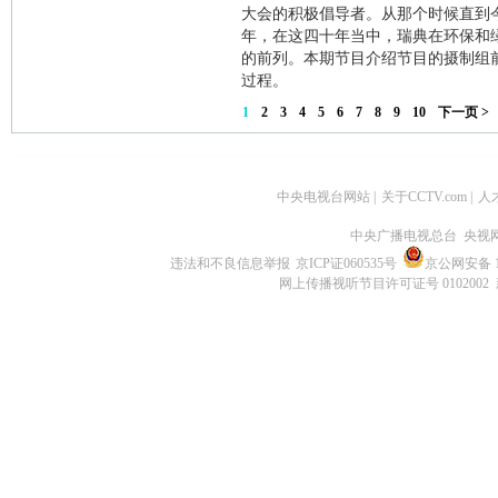
大会的积极倡导者。从那个时候直到
年，在这四十年当中，瑞典在环保和
的前列。本期节目介绍节目的摄制组
过程。
1
2
3
4
5
6
7
8
9
10
下一页 >
中央电视台网站
|
关于CCTV.com
|
人
中央广播电视总台 央视
违法和不良信息举报
京ICP证060535号
京公网安备 11
网上传播视听节目许可证号 0102002