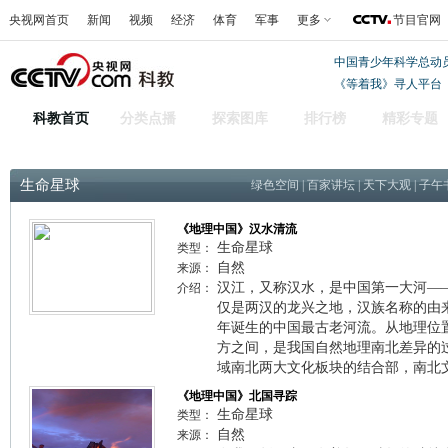
央视网首页
新闻
视频
经济
体育
军事
更多
节目官网
中国青少年科学总动
《等着我》寻人平台
科教首页
分类点播
探索图库
排行榜
精彩专题
生命星球
绿色空间
|
百家讲坛
|
天下大观
|
子午
《地理中国》汉水清流
生命星球
类型：
自然
来源：
汉江，又称汉水，是中国第一大河—
介绍：
仅是两汉的龙兴之地，汉族名称的由
年诞生的中国最古老河流。从地理位
方之间，是我国自然地理南北差异的
域南北两大文化板块的结合部，南北
《地理中国》北国寻踪
生命星球
类型：
自然
来源：