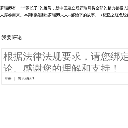
罗瑞卿有一个“罗长子”的雅号，新中国建立后罗瑞卿将全部的精力都投
人席卷而来。本期继续播出罗瑞卿夫人--郝治平的故事。（记忆之红色经典201