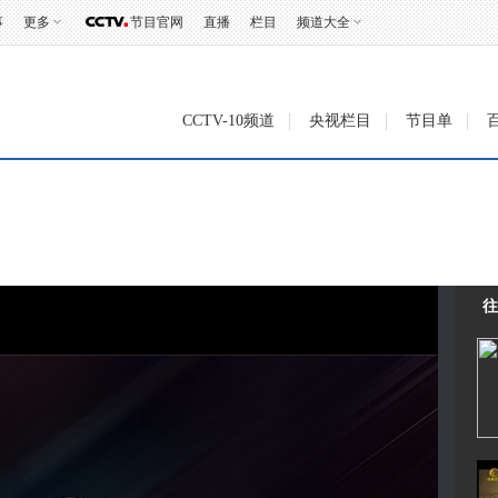
事
更多
节目官网
直播
栏目
频道大全
CCTV-10频道
央视栏目
节目单
）
往