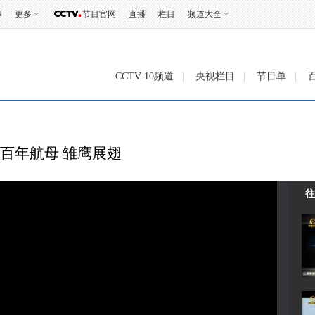
事
更多
节目官网
直播
栏目
频道大全
CCTV-10频道
央视栏目
节目单
0 百年航母 雏鹰展翅
往