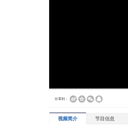
加
载
/
完
成
:
0%
分享到：
视频简介
节目信息