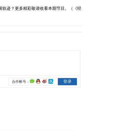
20110922
展轨迹？更多精彩敬请收看本期节目。（《经
2011-09-23 08:53:28
《经典人文地理》
20110922 百年航母 轰炸
东京
2011-09-23 09:18:08
《经典人文地理》
20110921 百年航母 奇袭
塔兰托
2011-09-24 18:42:31
《二战谜中谜》之搏杀荒
岛 [经典人文地理]
20110926
2011-09-27 08:53:59
《经典人文地理》
20110926 马里亚纳海空
大战