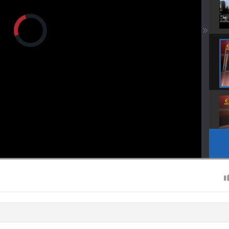
正
在
加
载
视
频
播
放
器。
画
设
静
质
置
音
(m)