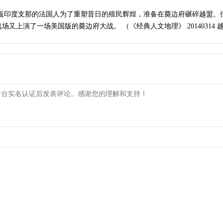
重返印度支那的法国人为了重塑昔日的殖民辉煌，准备在奠边府碾碎越盟。
又上演了一场美国版的奠边府大战。 （《经典人文地理》 20140314