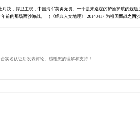
海上对决，捍卫主权，中国海军英勇无畏。一个是来巡逻的护渔护航的舰艇
前的那场西沙海战。 （《经典人文地理》 20140417 为祖国而战之西