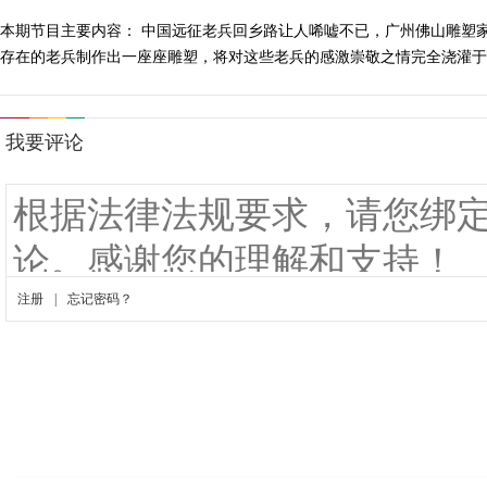
本期节目主要内容： 中国远征老兵回乡路让人唏嘘不已，广州佛山雕塑
存在的老兵制作出一座座雕塑，将对这些老兵的感激崇敬之情完全浇灌于这些塑