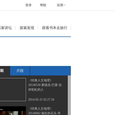
20140516 映象杨丽萍
登录
帮助
应用
2014-05-17 05:24:05
《经典人文地理》
百家讲坛
探索发现
跟着书本去旅行
20140519 南海风云
2014-05-20 02:15:19
《经典人文地理》
20140526 中国合伙人
——青春有悔
期
片段
2014-05-27 01:36:18
《经典人文地理》
20140530 赛德克-巴莱 信
仰彩虹的人
2014-05-31 02:27:18
《经典人文地理》
20140602 疯狂的石头 夺