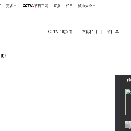
事
更多
节目官网
直播
栏目
频道大全
CCTV-10频道
央视栏目
节目单
北》
往