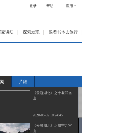
划：黄鹤楼
登录
帮助
应用
2020-04-29 14:52:51
《云游湖北》之黄冈龟峰
百家讲坛
探索发现
跟着书本去旅行
山
2020-04-30 19:14:50
《云游湖北》之特别策
划：走进天门
期
片段
2020-05-01 19:18:47
《云游湖北》之十堰武当
山
2020-05-02 19:24:45
《云游湖北》之咸宁九宫
山