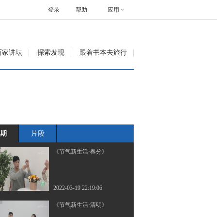
登录
帮助
应用
百家讲坛
探索发现
跟着书本去旅行
期
片段
《节气新生活·春分》
2022-03-19 22:19:06
《节气新生活·清明》