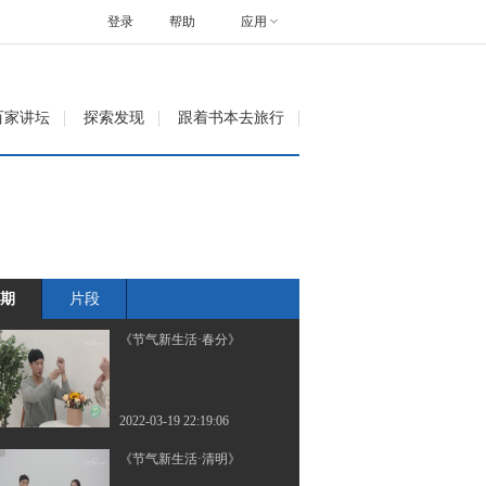
登录
帮助
应用
百家讲坛
探索发现
跟着书本去旅行
期
片段
《节气新生活·春分》
2022-03-19 22:19:06
《节气新生活·清明》