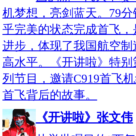
机梦想，亮剑蓝天。79分
乎完美的状态完成首飞，
进步，体现了我国航空制
高水平。《开讲啦》特别
列节目，邀请C919首飞
首飞背后的故事。
《开讲啦》张文伟