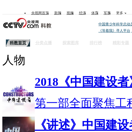
央视网首页
新闻
视频
经济
体育
军事
更多
中国青少年科学总动
《等着我》寻人平台
科教首页
分类点播
探索图库
排行榜
精彩专题
人物
2018《中国建设者
第一部全面聚焦工
《讲述》中国建设