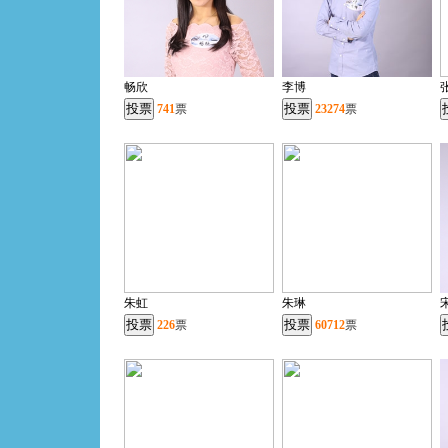
畅欣
李博
741
票
23274
票
朱虹
朱琳
226
票
60712
票