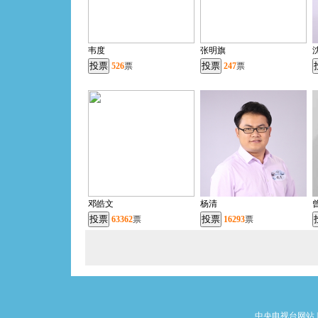
韦度
张明旗
526
票
247
票
邓皓文
杨清
63362
票
16293
票
中央电视台网站
|