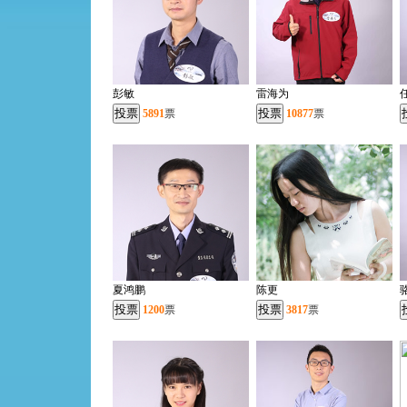
彭敏
雷海为
5891
票
10877
票
夏鸿鹏
陈更
1200
票
3817
票