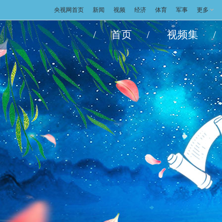
央视网首页
新闻
视频
经济
体育
军事
更多
/
首页
/
视频集
/